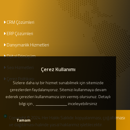
CRM Çözümleri
ERP Çözümleri
Danışmanlık Hizmetleri
Dijital Dönüşüm
Seo Hizmetleri
Çerez Kullanımı
Çerez Politikası
Sizlere daha iyi bir hizmet sunabilmek için sitemizde
çerezlerden faydalanıyoruz. Sitemizi kullanmaya devam
ederek çerezleri kullanmamıza izin vermiş olursunuz. Detaylı
bilgi için
Çerez Politikamızı
inceleyebilirsiniz
Copyright © 2024. Her Hakkı Saklıdır. kopyalanması, çoğaltılması
Tamam
ve dağıtılması halinde yasal haklarımız işletilecektir.